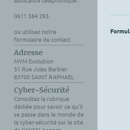
assistance téléphonique :
0611 584 293
Formul
ou utilisez notre
formulaire de contact
Adresse
MYM Evolution
51
Rue Jules Barbier
83700
SAINT RAPHAEL
Cyber-Sécurité
Consultez la rubrique
dédiée pour savoir ce qu'il
se passe dans le monde de
la cyber-sécurité sur le site
de l'
ANSSI
Agence