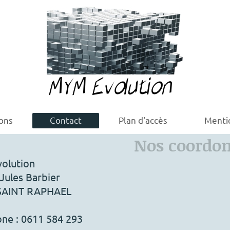
ions
Contact
Plan d'accès
Menti
Nos coordo
olution
Jules Barbier
SAINT RAPHAEL
one :
0611 584 293