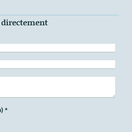
 directement
Captcha (code anti-spam) *